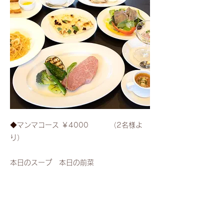
◆マンマコース ￥4000
（2名様よ
り）​
本日のスープ 本日の前菜
鮮魚のカルパッチョ
季節のサラダ、生ハム
チョイスメニュー（※）