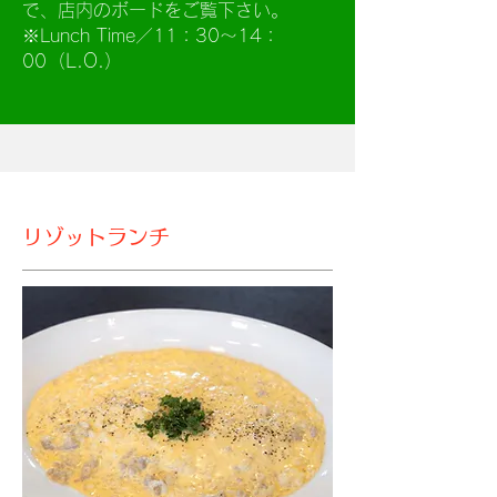
で、店内のボードをご覧下さい。
※Lunch Time／11：30～14：
（L.O.）
00
リゾットランチ